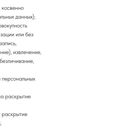
 косвенно
льных данных);
овокупность
зации или без
запись,
ние), извлечение,
обезличивание,
 персональных
на раскрытие
а раскрытие
;