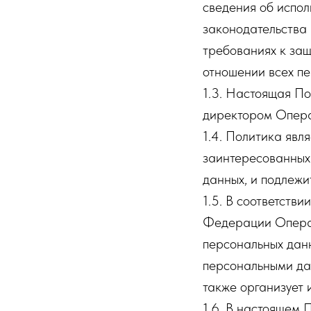
сведения об испо
законодательства
требованиях к за
отношении всех п
1.3. Настоящая По
директором Опер
1.4. Политика яв
заинтересованных
данных, и подлежи
1.5. В соответств
Федерации Операт
персональных данн
персональными дан
также организует
1.6. В настоящем 