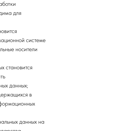
аботки
дима для
новится
мационной системе
альные носители
ых становится
ть
ных данных;
держащихся в
нформационных
нальных данных на
ударства,