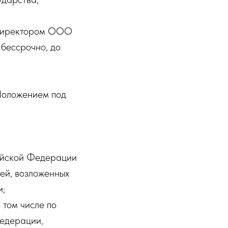
я директором ООО
 бессрочно, до
Положением под
ийской Федерации
ей, возложенных
и;
 том числе по
Федерации,