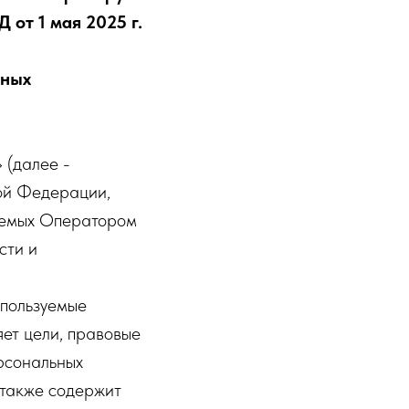
 от 1 мая 2025 г.
нных
 (далее -
кой Федерации,
аемых Оператором
сти и
спользуемые
ет цели, правовые
ерсональных
 также содержит