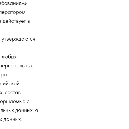
ребованиями
Оператором
 действует в
й утверждаются
я любых
 персональных
ора.
ссийской
, состав
овершаемые с
льных данных, а
х данных.