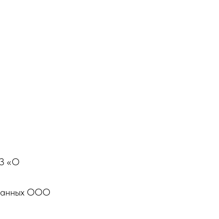
ФЗ «О
х данных ООО