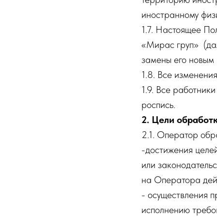
иностранному физ
1.7. Настоящее П
«Мирас груп» (дал
замены его новым
1.8. Все изменени
1.9. Все работни
роспись.
2. Цели обработ
2.1. Оператор обр
-достижения целе
или законодатель
на Оператора дей
- осуществления п
исполнению требо