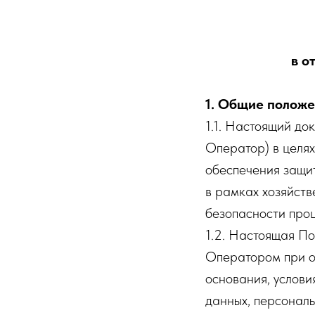
в о
1. Общие полож
1.1. Настоящий до
Оператор) в целя
обеспечения защи
в рамках хозяйств
безопасности проц
1.2. Настоящая П
Оператором при об
основания, услови
данных, персонал