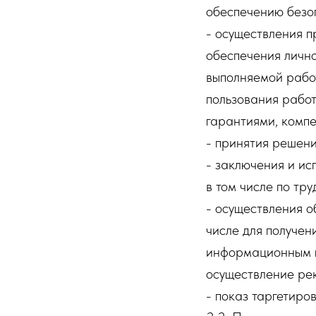
обеспечению безоп
- осуществления п
обеспечения лично
выполняемой рабо
пользования рабо
гарантиями, компе
- принятия решени
- заключения и ис
в том числе по тр
- осуществления о
числе для получен
информационным п
осуществление ре
- показ таргетиро