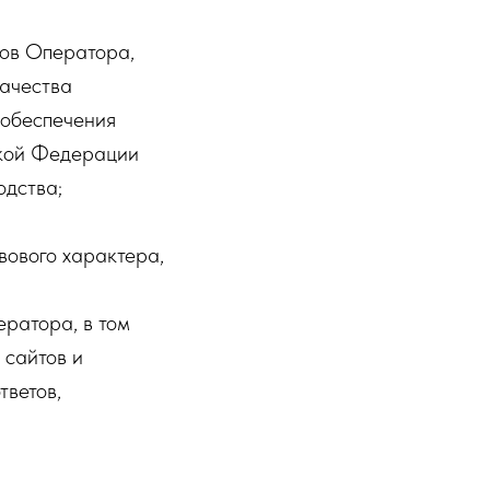
ков Оператора,
качества
 обеспечения
ской Федерации
одства;
вового характера,
ератора, в том
 сайтов и
тветов,